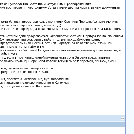
ным от Руководства Братства инструкциям и распоряжениям.
о не противоречит настоящему Уставу и/или другим нормативным документам
ь хотя бы один представитель склонности Свет или Порядок (за исключением
: переман, прыжок, хилы, найм и т.д.).
сти Свет или Порядок (за исключением взаимной договоренности, а также, если
сть хотя бы один представитель склонности Свет или Порядок (за исключением
: переман, прыжок, хилы, найм и т.д. или исход боя очевиден).
н представитель склонности Свет или Порядок (за исключением взаимной
, прыжок, хилы, найм и т.д.).
ль склонности Свет, или Порядок (за исключением взаимной договоренности, а
айм и т.д.).
т.п., если в противоположной команде есть хотя бы один представитель
оположной команды нарушают баланс текущего боя: переман, прыжок, хилы,
ав, руны молнии, заморозки и т.п.
 представителя склонности Хаос.
ия, проклятья, ослепления, пут, замедления.
ием нападения, санкционированного Консулом.
ия, санкционированного Консулом.