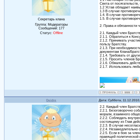
Света от посягательств,
1.2 Устав обладает наив
1.3 В случае противореч
1.4. В случае противор
1.5. В случае противоре
Секретарь клана
Группа: Модераторы
2. Права и обязанности 
Сообщений:
177
2.1. Каждый член Братст
Статус:
Offline
2.1.1. Обратиться к Кон
2.1.2. Принимать участи
пользу Братству.
2.1.3. При необходимос
документам Клана/Братс
2.1.4. Требовать от дру
2.1.5. Просить членов Б
2.1.6. Обжаловать дейст
2.1.7. Использовать люб
Deidre
Дата: Суббота, 11.12.2010
2.2. Каждый член Братст
2.2.1. Безоговорочно со
морали, взаимного общеж
2.2.2. Соблюдать внутр
состоящему из Глав дей
2.2.3. В случае несогл
2.2.4. Незамедлительно
2.2.5. Если в бою за чл
правящей политической 