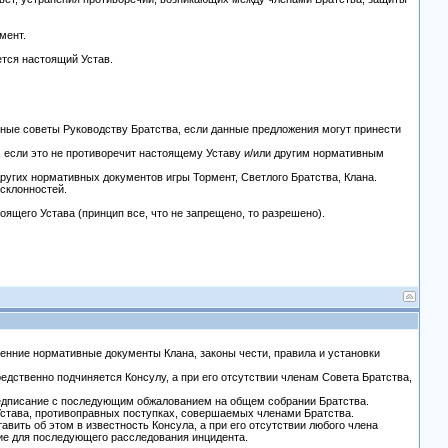
мент.
ется настоящий Устав.
мные советы Руководству Братства, если данные предложения могут принести
, если это не противоречит настоящему Уставу и/или другим нормативным
других нормативных документов игры Тормент, Светлого Братства, Клана.
 склонностей.
оящего Устава (принцип все, что не запрещено, то разрешено).
ренние нормативные документы Клана, законы чести, правила и установки
дственно подчиняется Консулу, а при его отсутствии членам Совета Братства,
редписание с последующим обжалованием на общем собрании Братства.
става, противоправных поступках, совершаемых членами Братства.
авить об этом в известность Консула, а при его отсутствии любого члена
ие для последующего расследования инцидента.