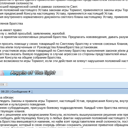
 сплочения склонности.
ысшей юридической силой в рамках склонности Свет.
ия положений настоящего Устава законам игры Тормент, применяются законы игры Тор
ечия предписаний Консула настоящему Уставу, применяется настоящий Устав.
чия внутреннего нормативного документа светлого Клана настоящему Уставу, применя
членов Братства
ва имеет право:
сулу с любой просьбой, заявлением, жалобой.
е в принятии коллективных решений Братства. Предлагать нововведения, давать разу
ти просить помощи у своих товарищей по Светлому Братству и членов союзных Кланов
тва и/или полученным от Руководства Клана/Братства установкам.
гих участников игры и/или товарищей по Светлому Братству выполнения законов и/или 
ратства оказать боевую поддержку в случае агрессии со стороны представителей иных
вия Консула на общем собрании Братства.
ые возможности игры Тормент, если эти действия не влекут нарушения положений наст
, 06:20 | Сообщение #
2
ва обязан:
блюдать Законы и правила игры Тормент, настоящий Устав, предписания Консула, внут
ития и культурного поведения.
еннюю субординацию, присущую боевому подразделению. Каждый член братства непосре
ствующих кланов.
асия с решением или предписанием Консула, исполнить вышеуказанное решение или п
 сообщать действующему Консулу о любых фактах нарушения положений настоящего У
ена Братства вмешивается наемник, но найм взят представителем иной склонности, пост
организации, который в свою очередь обязан сохранить указанное приватное обращен