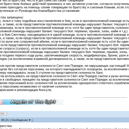
ь честь Братства, честь и достоинство своих товарищей.
ния Братством боевых действий принимать в них активное участие, согласно получен
щению приходить на помощь своим товарищам по Братству и союзным Кланам, если эт
лученным от Руководства Клана/Братства установкам.
ства запрещено:
ы, зелья и тому подобные восстановления в бою, если в противоположной команде ест
, а также, если представители противоположной команды нарушают баланс текущего боя
 наемника, если в противоположной команде есть хотя бы один представитель склонно
ложной команды нарушают баланс текущего боя: переман, прыжок, хилы, найм и т.д.).
ю в бою Светлому, находящемуся в одной команде, если в противоположной команде е
, а также, если представители противоположной команды нарушают баланс текущего боя
й по руне или супружеской абилке, если в противоположной команде есть хотя бы оди
, если представители противоположной команды нарушают баланс текущего боя: переман
ою супруга (супругу), если в противоположной команде есть хотя бы один представите
ли противоположной команды нарушают баланс текущего боя: переман, прыжок, хилы, н
ою позднее первого хода руны, увеличивающие скорость, модификаторы, броню, урон и 
ядок (за исключением взаимной договоренности, а также, если представители против
уэли против представителя склонности Свет или Порядок, не нарушающих настоящий Уст
рцизм без согласия персонажа, на которого накладывается экзорцизм, за исключением
ерверу накладывать экзор 5 ступени на представителя склонности Хаос.
сула использовать на представителя склонности Свет или Порядок свитки и руны молчан
е и в свободных локациях на представителя склонности Свет или Порядок за исключен
ление персонажей всех склонностей за исключением однократного ответного ограблен
го персонажа независимо от наличия склонности.
едписания и рекомендации Консула.
, 06:21 | Сообщение #
3
ратства: