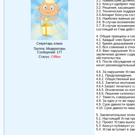
3.1. Наивысшим должнос
3.2. Консул одобряет пе
3.2. Решения, касающие
3.3. Техническая подде
3.4 Аппарат Консула со
3.5. Наиболее важные ре
3.6. В случае возникно
3.7. В случае возникно
состоящий из Глав дейс
4. Общие принципы и си
4.1. Каждый член Братст
4.2. Бремя доказывания 
Секретарь клана
4.3. Все сомнения в отн
Группа: Модераторы
4.4. Факт нарушения Ус
Сообщений:
177
заключение должно соде
Статус:
Offline
обстоятельства.
4.5. После обсуждения 
носит рекомендательный
4.6. За нарушение Уста
4.6.1. Предупреждение.
4.6.2. Общественный вы
4.6.3. Заклятье молчани
4.6.4 Запрет печатного с
4.6.5. Исключение из по
4.6.6. Лишение склоннос
4.7. Тяжесть совершенн
4.8. За одно и то же на
4.9. Срок давности прав
4.10. Срок давности нак
5. Заключительные поло
5.1. Настоящий Устав п
5.2. Проект Устава выно
5.3. Консул публикует ус
5.4. Устав вступает в з