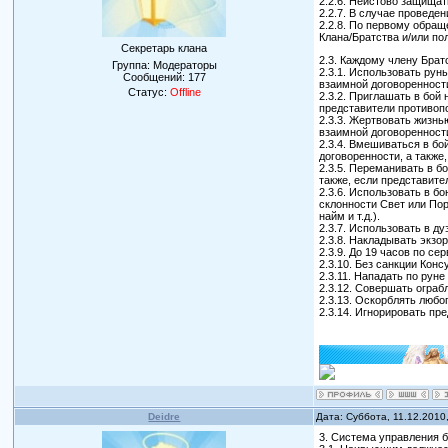
2.2.6. Неистово защищат
2.2.7. В случае проведе
2.2.8. По первому обра
Клана/Братства и/или по
Секретарь клана
2.3. Каждому члену Брат
Группа: Модераторы
2.3.1. Использовать рун
Сообщений:
177
взаимной договоренности
Статус:
Offline
2.3.2. Приглашать в бой
представители противопо
2.3.3. Жертвовать жизнь
взаимной договоренности
2.3.4. Вмешиваться в бо
договоренности, а также
2.3.5. Переманивать в б
также, если представите
2.3.6. Использовать в б
склонности Свет или Пор
найм и т.д.).
2.3.7. Использовать в д
2.3.8. Накладывать экзо
2.3.9. До 19 часов по с
2.3.10. Без санкции Кон
2.3.11. Нападать по рун
2.3.12. Совершать ограб
2.3.13. Оскорблять любо
2.3.14. Игнорировать пр
Deidre
Дата: Суббота, 11.12.2010
3. Система управления б