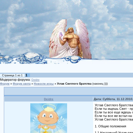
1
Страница
1
из
1
Модератор форума:
Deidre
Форум
»
Форум света
»
Новости игры
»
Устав Светлого Братства
(наконец ))))
Deidre
Дата: Суббота, 11.12.2010
Устав Светлого Братств
Если ты ищешь Свет - пр
Если ты все еще ждешь о
Если ты все же встал на 
Устав Светлого Братства
1. Общие положения
1.1 Настоящий Устав ра