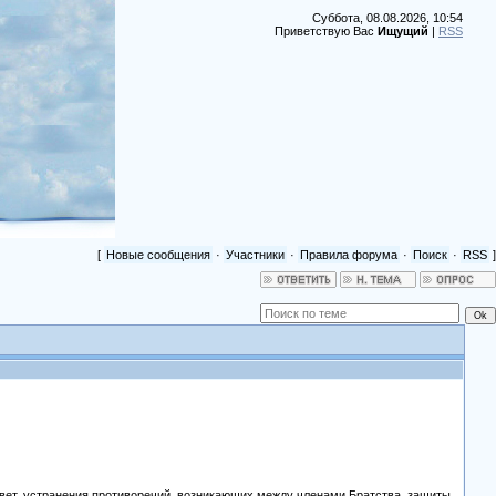
Суббота, 08.08.2026, 10:54
Приветствую Вас
Ищущий
|
RSS
[
Новые сообщения
·
Участники
·
Правила форума
·
Поиск
·
RSS
]
Свет, устранения противоречий, возникающих между членами Братства, защиты