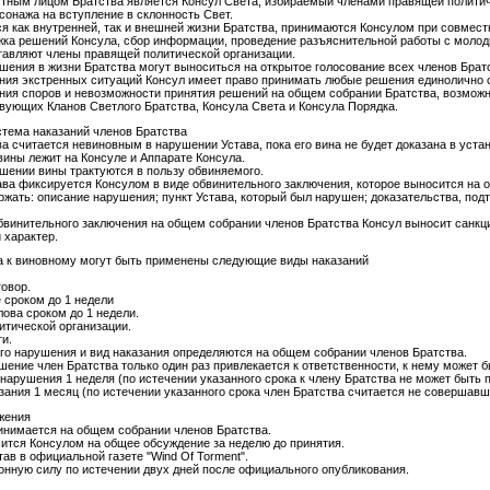
тным лицом Братства является Консул Света, избираемый членами правящей политиче
рсонажа на вступление в склонность Свет.
ся как внутренней, так и внешней жизни Братства, принимаются Консулом при совмес
ржка решений Консула, сбор информации, проведение разъяснительной работы с моло
ставляют члены правящей политической организации.
шения в жизни Братства могут выноситься на открытое голосование всех членов Брат
вения экстренных ситуаций Консул имеет право принимать любые решения единолично
вения споров и невозможности принятия решений на общем собрании Братства, возможн
твующих Кланов Светлого Братства, Консула Света и Консула Порядка.
стема наказаний членов Братства
ва считается невиновным в нарушении Устава, пока его вина не будет доказана в уста
вины лежит на Консуле и Аппарате Консула.
ошении вины трактуются в пользу обвиняемого.
тава фиксируется Консулом в виде обвинительного заключения, которое выносится на
ржать: описание нарушения; пункт Устава, который был нарушен; доказательства, п
обвинительного заключения на общем собрании членов Братства Консул выносит санкци
 характер.
ва к виновному могут быть применены следующие виды наказаний
говор.
е сроком до 1 недели
лова сроком до 1 недели.
литической организации.
ти.
ого нарушения и вид наказания определяются на общем собрании членов Братства.
рушение член Братства только один раз привлекается к ответственности, к нему может 
онарушения 1 неделя (по истечении указанного срока к члену Братства не может быть 
азания 1 месяц (по истечении указанного срока член Братства считается не соверша
жения
ринимается на общем собрании членов Братства.
сится Консулом на общее обсуждение за неделю до принятия.
тав в официальной газете "Wind Of Torment".
аконную силу по истечении двух дней после официального опубликования.