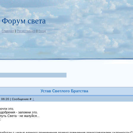
Форум света
Главная
|
Регистрация
|
Вход
Устав Светлого Братства
, 06:20 | Сообщение #
1
а
очти это.
добрения - запомни это.
путь Света - не жалуйся...
:
зработан с целью единого применения правил поведения представителем склонности 