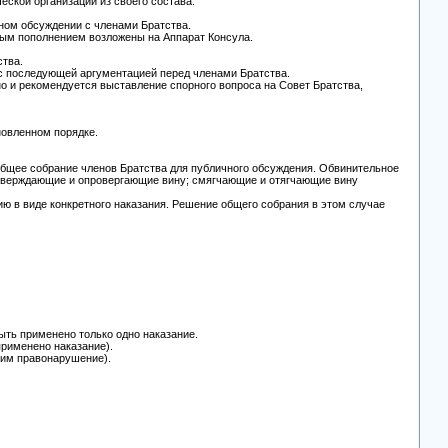
ской организации из своего состава.
тном обсуждении с членами Братства.
дым пополнением возложены на Аппарат Консула.
ства.
 с последующей аргументацией перед членами Братства.
о и рекомендуется выставление спорного вопроса на Совет Братства,
новленном порядке.
 общее собрание членов Братства для публичного обсуждения. Обвинительное
одтверждающие и опровергающие вину; смягчающие и отягчающие вину
ю в виде конкретного наказания. Решение общего собрания в этом случае
быть применено только одно наказание.
применено наказание).
вшим правонарушение).