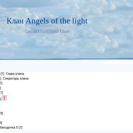
Клан Angels of the light
Главная
|
Регистрация
|
Вход
[7]
Глава клана
]
Секретарь клана
7]
]
[7]
]
[9]
8]
Звездочка 5
[7]