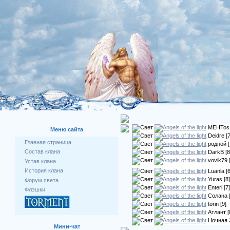
MEHTos
Меню сайта
Deidre
[7
Главная страница
родной
[
Состав клана
DarkB
[8
vovik79
Устав клана
История клана
Luanla
[6
Yuras
[8]
Форум света
Enteri
[7]
Флэшки
Солана
torin
[9]
Атлант
[
Ночная 
Мини-чат