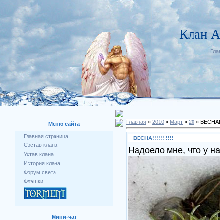
Клан An
Гла
Главная
»
2010
»
Март
»
20
» ВЕСНА!!!!
Меню сайта
Главная страница
ВЕСНА!!!!!!!!!!!
Состав клана
Надоело мне, что у на
Устав клана
История клана
Форум света
Флэшки
Мини-чат