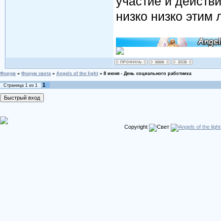
участие и действ
низко низко этим
Форум
»
Форум света
»
Angels of the light
»
8 июня - День социального работника
1
Страница
1
из
1
Copyright