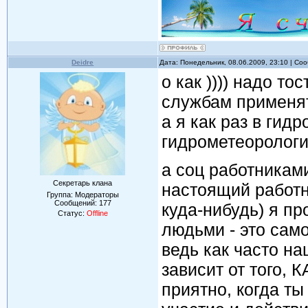
Deidre
Дата: Понедельник, 08.06.2009, 23:10 | С
о как )))) надо т
службам применять
а я как раз в гид
гидрометеорологи
а соц работниками
Секретарь клана
настоящий работни
Группа: Модераторы
Сообщений:
177
куда-нибудь) я пр
Статус:
Offline
людьми - это само
ведь как часто н
зависит от того, 
приятно, когда т