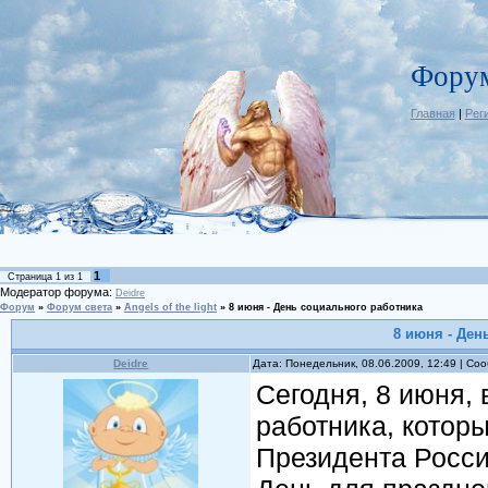
Форум
Главная
|
Рег
1
Страница
1
из
1
Модератор форума:
Deidre
Форум
»
Форум света
»
Angels of the light
»
8 июня - День социального работника
8 июня - Ден
Deidre
Дата: Понедельник, 08.06.2009, 12:49 | С
Сегодня, 8 июня,
работника, котор
Президента Росси