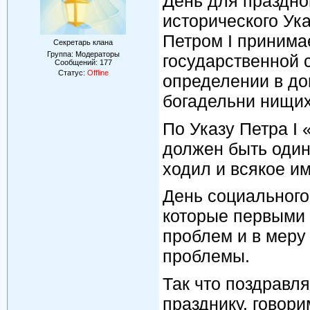
День для праздно
исторического Ука
Петром I принима
Секретарь клана
Группа: Модераторы
государственной
Сообщений:
177
Статус:
Offline
определении в д
богадельни нищих
По Указу Петра I
должен быть один
ходил и всякое и
День социального
которые первыми 
проблем и в меру
проблемы.
Так что поздравля
празднику, говори