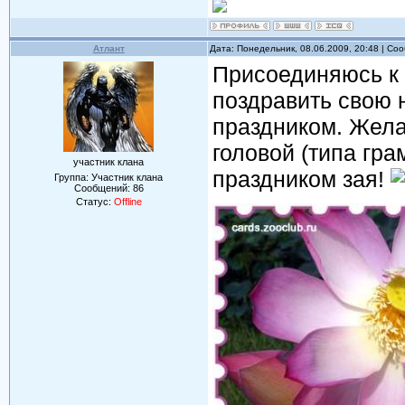
Атлант
Дата: Понедельник, 08.06.2009, 20:48 | С
Присоединяюсь к 
поздравить свою
праздником. Жела
головой (типа гра
участник клана
праздником зая!
Группа: Участник клана
Сообщений:
86
Статус:
Offline